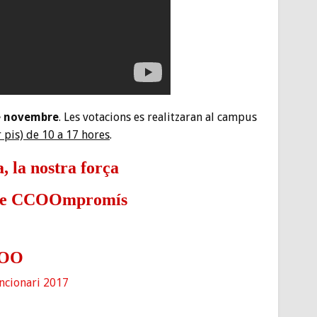
e novembre
. Les votacions es realitzaran al campus
r pis) de 10 a 17 hores
.
 la nostra força
ostre CCOOmpromís
COO
cionari 2017