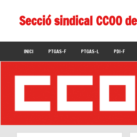
Secció sindical CCOO de
INICI
PTGAS-F
PTGAS-L
PDI-F