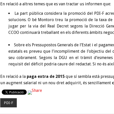
En relació a altres temes que es van tractar us informen que:
La part pública considera la promoció del PDI-F acre
solucions. O bé Montoro treu la promoció de la taxa de 
jugar per la via del Real Decret segons la Direcció Gene
CCOO continuarà treballant en els diferents àmbits negoci
Sobre els Pressupostos Generals de l’Estat i el pagame
estatals es preveu que l’incompliment de l’objectiu del d
seu cobrament. Segons la DGU en el tràmit d’esmenes d
requisit del dèficit podria caure del redactat. Si no és així
En relació a la
paga extra de 2015
que sí sembla està pressu
un augment salarial ni un nou dret adquirit, és senzillament
c
PDI-F