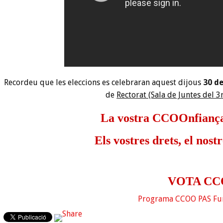
Recordeu que les eleccions es celebraran aquest dijous
30 d
de
Rectorat (Sala de Juntes del 3
La vostra CCOOnfiança,
Els vostres drets, el n
VOTA C
Programa CCOO PAS Fun