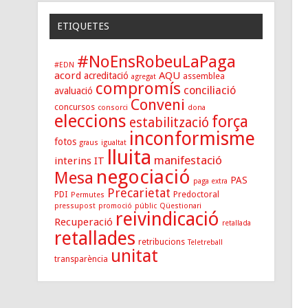
ETIQUETES
#NoEnsRobeuLaPaga
#EDN
acord
AQU
acreditació
assemblea
agregat
compromís
conciliació
avaluació
Conveni
concursos
consorci
dona
eleccions
força
estabilització
inconformisme
fotos
graus
igualtat
lluita
manifestació
interins
IT
negociació
Mesa
PAS
paga extra
Precarietat
PDI
Predoctoral
Permutes
pressupost
promoció
públic
Qüestionari
reivindicació
Recuperació
retallada
retallades
retribucions
Teletreball
unitat
transparència