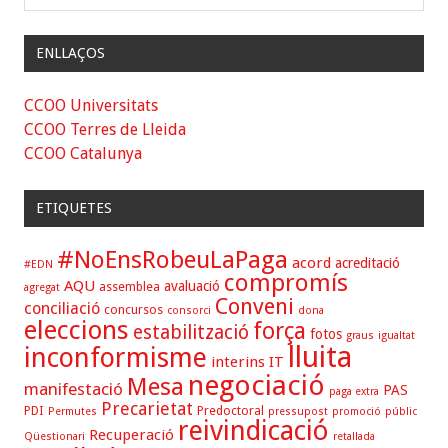
ENLLAÇOS
CCOO Universitats
CCOO Terres de Lleida
CCOO Catalunya
ETIQUETES
#NoEnsRobeuLaPaga
acord
acreditació
#EDN
compromís
AQU
avaluació
assemblea
agregat
Conveni
conciliació
concursos
consorci
dona
eleccions
força
estabilització
fotos
graus
igualtat
lluita
inconformisme
interins
IT
negociació
Mesa
manifestació
PAS
paga extra
Precarietat
PDI
Predoctoral
Permutes
pressupost
promoció
públic
reivindicació
Recuperació
Qüestionari
retallada