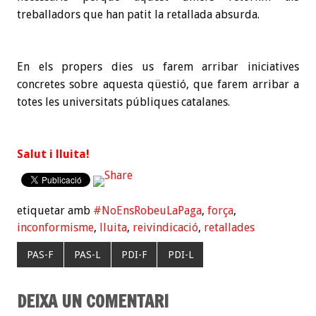
treballadors que han patit la retallada absurda.
En els propers dies us farem arribar iniciatives
concretes sobre aquesta qüestió, que farem arribar a
totes les universitats públiques catalanes.
Salut i lluita!
etiquetar amb
#NoEnsRobeuLaPaga
,
força
,
inconformisme
,
lluita
,
reivindicació
,
retallades
PAS-F
PAS-L
PDI-F
PDI-L
DEIXA UN COMENTARI