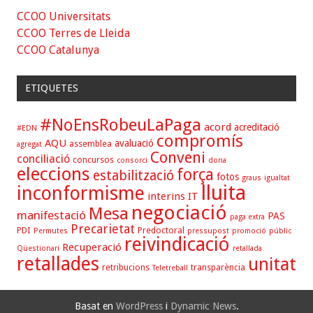
CCOO Universitats
CCOO Terres de Lleida
CCOO Catalunya
ETIQUETES
#NoEnsRobeuLaPaga
acord
acreditació
#EDN
compromís
AQU
avaluació
assemblea
agregat
Conveni
conciliació
concursos
consorci
dona
eleccions
força
estabilització
fotos
graus
igualtat
lluita
inconformisme
interins
IT
negociació
Mesa
manifestació
PAS
paga extra
Precarietat
PDI
Predoctoral
Permutes
pressupost
promoció
públic
reivindicació
Recuperació
Qüestionari
retallada
retallades
unitat
retribucions
transparència
Teletreball
Basat en
WordPress
i
Dynamic News
.