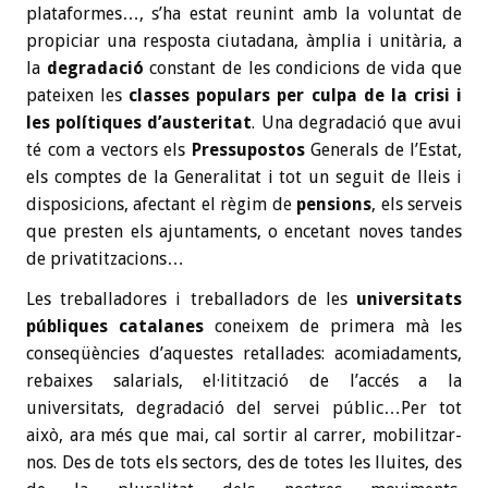
plataformes…, s’ha estat reunint amb la voluntat de
propiciar una resposta ciutadana, àmplia i unitària, a
la
degradació
constant de les condicions de vida que
pateixen les
classes populars per culpa de la crisi i
les polítiques d’austeritat
. Una degradació que avui
té com a vectors els
Pressupostos
Generals de l’Estat,
els comptes de la Generalitat i tot un seguit de lleis i
disposicions, afectant el règim de
pensions
, els serveis
que presten els ajuntaments, o encetant noves tandes
de privatitzacions…
Les treballadores i treballadors de les
universitats
públiques catalanes
coneixem de primera mà les
conseqüències d’aquestes retallades: acomiadaments,
rebaixes salarials, el·litització de l’accés a la
universitats, degradació del servei públic…Per tot
això, ara més que mai, cal sortir al carrer, mobilitzar-
nos. Des de tots els sectors, des de totes les lluites, des