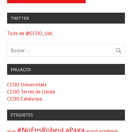
TWITTER
Tuits de @CCOO_UdL
ENLLAÇOS
CCOO Universitats
CCOO Terres de Lleida
CCOO Catalunya
ETIQUETES
#NoEnsRobeuLaPaga
acord
acreditació
#EDN