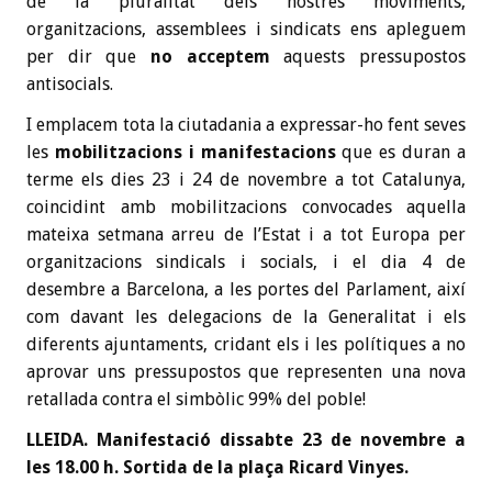
de la pluralitat dels nostres moviments,
organitzacions, assemblees i sindicats ens apleguem
per dir que
no acceptem
aquests pressupostos
antisocials.
I emplacem tota la ciutadania a expressar-ho fent seves
les
mobilitzacions i manifestacions
que es duran a
terme els dies 23 i 24 de novembre a tot Catalunya,
coincidint amb mobilitzacions convocades aquella
mateixa setmana arreu de l’Estat i a tot Europa per
organitzacions sindicals i socials, i el dia 4 de
desembre a Barcelona, a les portes del Parlament, així
com davant les delegacions de la Generalitat i els
diferents ajuntaments, cridant els i les polítiques a no
aprovar uns pressupostos que representen una nova
retallada contra el simbòlic 99% del poble!
LLEIDA. Manifestació dissabte 23 de novembre a
les 18.00 h. Sortida de la plaça Ricard Vinyes.