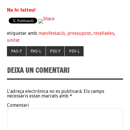
No hi falteu!
etiquetar amb
manifestació
,
pressupost
,
retallades
,
unitat
PAS-F
PAS-L
PDI-F
PDI-L
DEIXA UN COMENTARI
L'adreça electrònica no es publicarà.
Els camps
necessaris estan marcats amb
*
Comentari